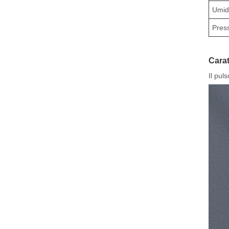
Umidi
Press
Carat
Il pul