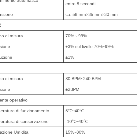
nimento automatico
entro 8 secondi
nsione
ca. 58 mm×35 mm×30 mm
2
o di misura
70%～99%
sione
±3% sul livello 70%~99%
luzione
±1%
o di misura
30 BPM~240 BPM
sione
±2BPM
ente operativo
eratura di funzionamento
5℃~40℃
eratura di conservazione
-10℃~40℃
azione Umidità
15%~80%