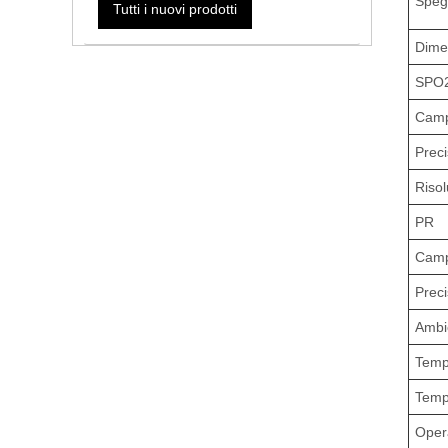
Speg
Tutti i nuovi prodotti
Dime
SPO
Camp
Preci
Riso
PR
Camp
Preci
Ambi
Temp
Temp
Oper