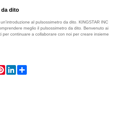
 da dito
 un'introduzione al pulsossimetro da dito. KINGSTAR INC
 comprendere meglio il pulsossimetro da dito. Benvenuto ai
ti per continuare a collaborare con noi per creare insieme
atsApp
Pinterest
LinkedIn
Share