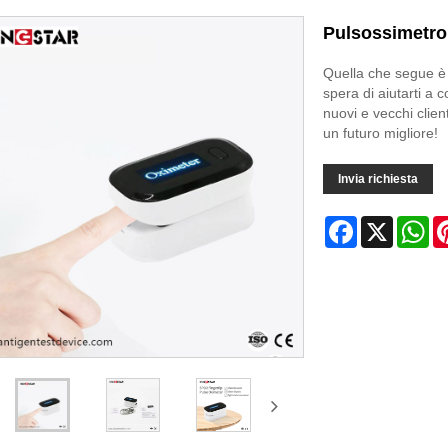
Pulsossimetro
Quella che segue è
spera di aiutarti a
nuovi e vecchi clien
un futuro migliore!
Invia richiesta
Facebook
X
Wh