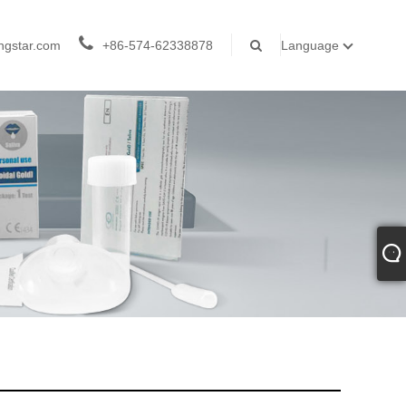
ngstar.com
+86-574-62338878
Language