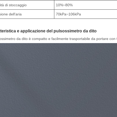
tà di stoccaggio
10%~80%
ione dell'aria
70kPa~106kPa
teristica e applicazione del pulsossimetro da dito
sossimetro da dito è compatto e facilmente trasportabile da portare con t