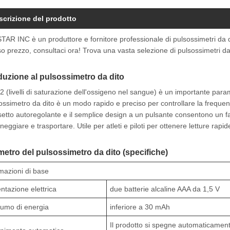
scrizione del prodotto
AR INC è un produttore e fornitore professionale di pulsossimetri da dit
o prezzo, consultaci ora! Trova una vasta selezione di pulsossimetri 
duzione al pulsossimetro da dito
 (livelli di saturazione dell'ossigeno nel sangue) è un importante parame
sossimetro da dito è un modo rapido e preciso per controllare la frequenz
setto autoregolante e il semplice design a un pulsante consentono un faci
eggiare e trasportare. Utile per atleti e piloti per ottenere letture rapi
etro del pulsossimetro da dito (specifiche)
mazioni di base
ntazione elettrica
due batterie alcaline AAA da 1,5 V
umo di energia
inferiore a 30 mAh
Il prodotto si spegne automaticamen