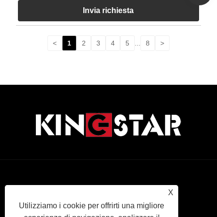
Invia richiesta
<
1
2
3
4
5
...
8
>
Links
Sitemap
RSS
XML
politica
X
Utilizziamo i cookie per offrirti una migliore
sulla