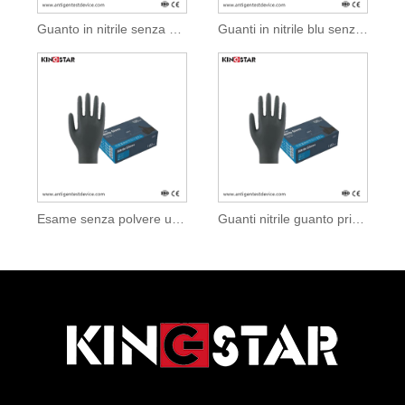
Guanto in nitrile senza polvere per chirurgia medica
Guanti in nitrile blu senza polvere per uso medico
Esame senza polvere usa e getta guanto nitrile
Guanti nitrile guanto privo di polvere