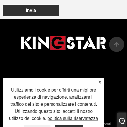
invia
Links
Sitemap
RSS
XML
politica
X
Utilizziamo i cookie per offrirti una migliore
sulla
esperienza di navigazione, analizzare il
traffico del sito e personalizzare i contenuti.
riservatezza
Utilizzando questo sito, accetti il ​​nostro
utilizzo dei cookie.
politica sulla riservatezza
Copyright © 2022 KINGSTAR INC Tutti i diritti riservati.