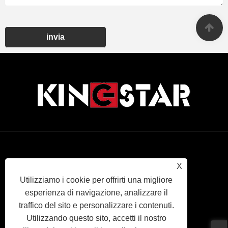
invia
Links
Sitemap
RSS
XML
politica
X
Utilizziamo i cookie per offrirti una migliore
sulla
esperienza di navigazione, analizzare il
traffico del sito e personalizzare i contenuti.
riservatezza
Utilizzando questo sito, accetti il ​​nostro